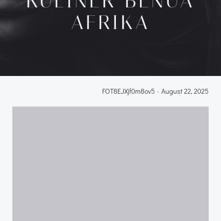
KULINER BENUA
AFRIKA
FOT8EJXjf0m8ov5
-
August 22, 2025